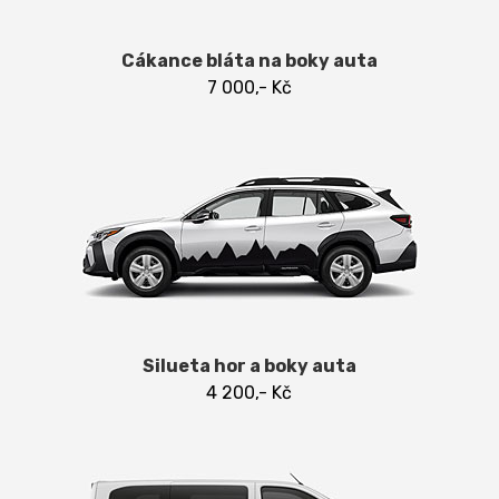
Cákance bláta na boky auta
7 000,- Kč
Silueta hor a boky auta
4 200,- Kč