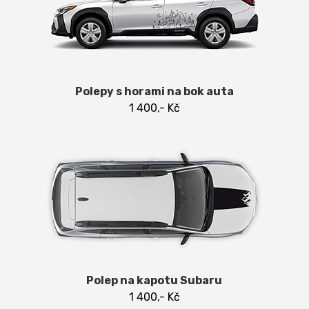
Polepy s horami na bok auta
1 400,- Kč
Polep na kapotu Subaru
1 400,- Kč