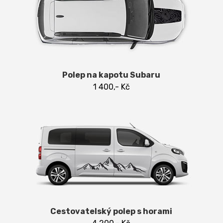
Polep na kapotu Subaru
1 400,- Kč
Cestovatelský polep s horami