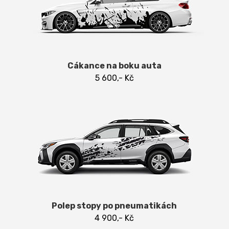
Cákance na boku auta
5 600,- Kč
Polep stopy po pneumatikách
4 900,- Kč