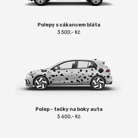
Polepy s cákancem bláta
3 500,- Kč
Polep - tečky na boky auta
5 600,- Kč