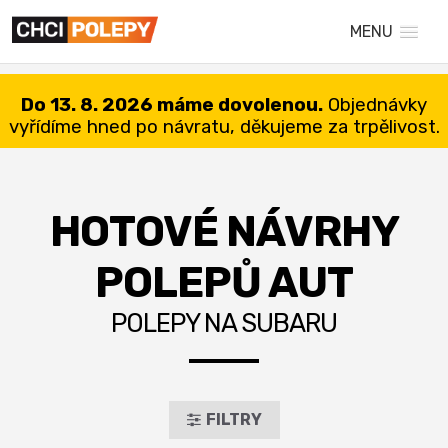
MENU
Do 13. 8. 2026 máme dovolenou.
Objednávky
vyřídíme hned po návratu, děkujeme za trpělivost.
HOTOVÉ NÁVRHY
POLEPŮ AUT
POLEPY NA SUBARU
FILTRY