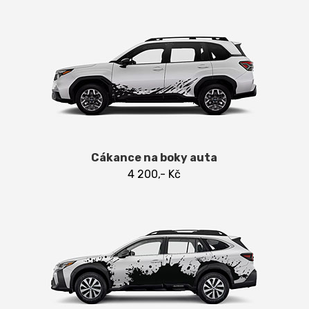
Cákance na boky auta
4 200,- Kč