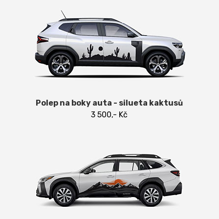
Polep na boky auta - silueta kaktusů
3 500,- Kč