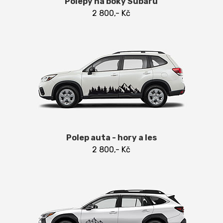
Polepy na boky Subaru
2 800,- Kč
Polep auta - hory a les
2 800,- Kč