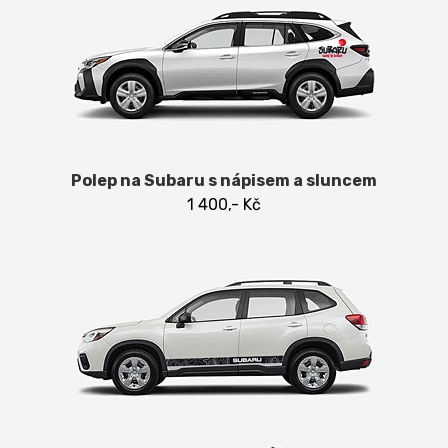
Polep na Subaru s nápisem a sluncem
1 400,- Kč