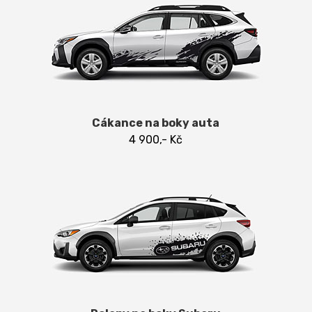
Cákance na boky auta
4 900,- Kč