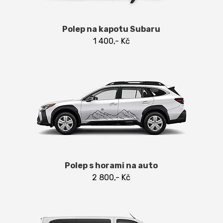
Polep na kapotu Subaru
1 400,- Kč
Polep s horami na auto
2 800,- Kč