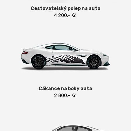
Cestovatelský polep na auto
4 200,- Kč
Cákance na boky auta
2 800,- Kč