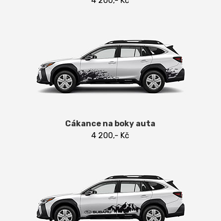
4 200,- Kč
Cákance na boky auta
4 200,- Kč