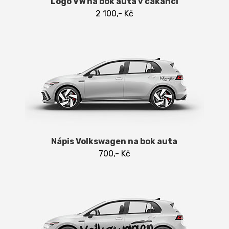
Logo VW na bok auta v cákanci
2 100,- Kč
Nápis Volkswagen na bok auta
700,- Kč