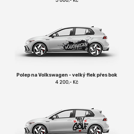
5 600,- Kč
Polep na Volkswagen - velký flek přes bok
4 200,- Kč