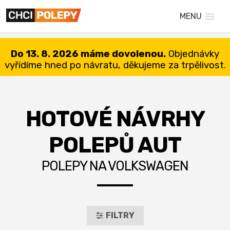
MENU
Do 13. 8. 2026 máme dovolenou.
Objednávky
vyřídíme hned po návratu, děkujeme za trpělivost.
HOTOVÉ NÁVRHY
POLEPŮ AUT
POLEPY NA VOLKSWAGEN
FILTRY