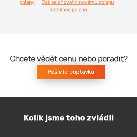
polepy
Jak se chovat k novému polepu
Instalace polepů
Chcete vědět cenu nebo poradit?
Pošlete poptávku
Kolik jsme toho zvládli