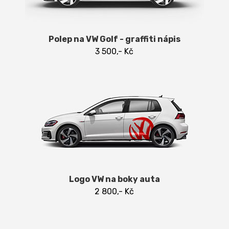
Polep na VW Golf - graffiti nápis
3 500,- Kč
Logo VW na boky auta
2 800,- Kč