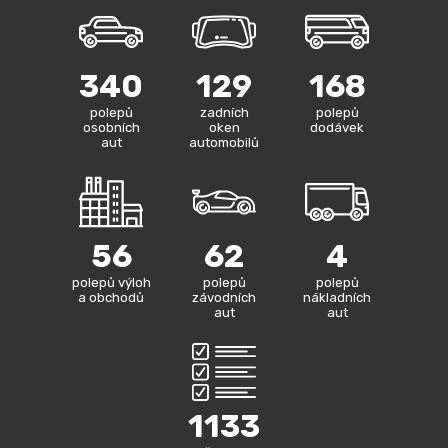
340
129
168
polepů
zadních
polepů
osobních
oken
dodávek
aut
automobilů
56
62
4
polepů výloh
polepů
polepů
a obchodů
závodních
nákladních
aut
aut
1133