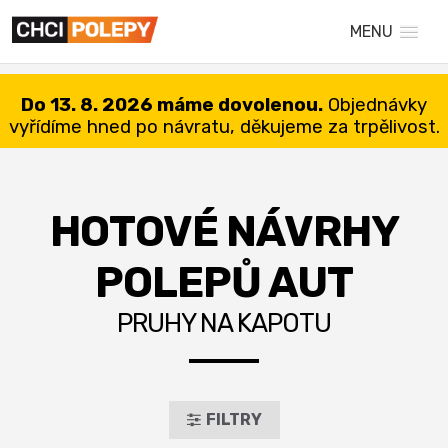
MENU
Do 13. 8. 2026 máme dovolenou.
Objednávky
vyřídíme hned po návratu, děkujeme za trpělivost.
HOTOVÉ NÁVRHY
POLEPŮ AUT
PRUHY NA KAPOTU
FILTRY