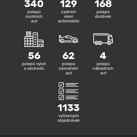
340
129
168
polepů
zadních
polepů
osobních
oken
dodávek
aut
automobilů
56
62
4
polepů výloh
polepů
polepů
a obchodů
závodních
nákladních
aut
aut
1133
vyřízených
objednávek