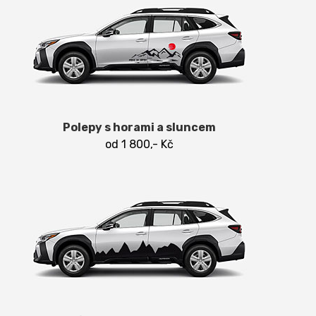
Polepy s horami a sluncem
od 1 800,- Kč