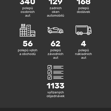
340
129
168
polepů
zadních
polepů
osobních
oken
dodávek
aut
automobilů
56
62
4
polepů výloh
polepů
polepů
a obchodů
závodních
nákladních
aut
aut
1133
vyřízených
objednávek