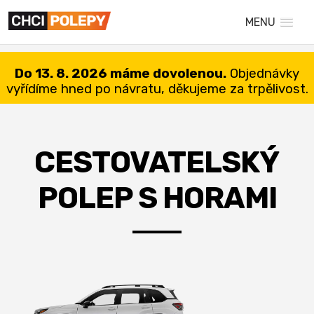
MENU
Do 13. 8. 2026 máme dovolenou.
Objednávky
vyřídíme hned po návratu, děkujeme za trpělivost.
CESTOVATELSKÝ
POLEP S HORAMI