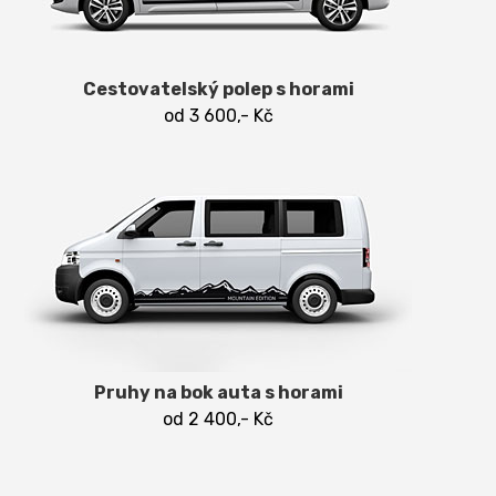
Cestovatelský polep s horami
od 3 600,- Kč
Pruhy na bok auta s horami
od 2 400,- Kč