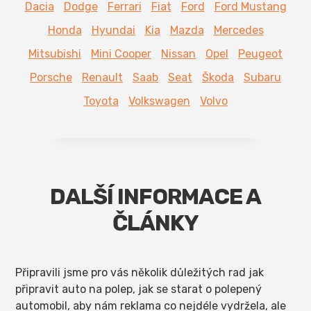
Dacia
Dodge
Ferrari
Fiat
Ford
Ford Mustang
Honda
Hyundai
Kia
Mazda
Mercedes
Mitsubishi
Mini Cooper
Nissan
Opel
Peugeot
Porsche
Renault
Saab
Seat
Škoda
Subaru
Toyota
Volkswagen
Volvo
DALŠÍ INFORMACE A
ČLÁNKY
Připravili jsme pro vás několik důležitých rad jak
připravit auto na polep, jak se starat o polepený
automobil, aby nám reklama co nejdéle vydržela, ale