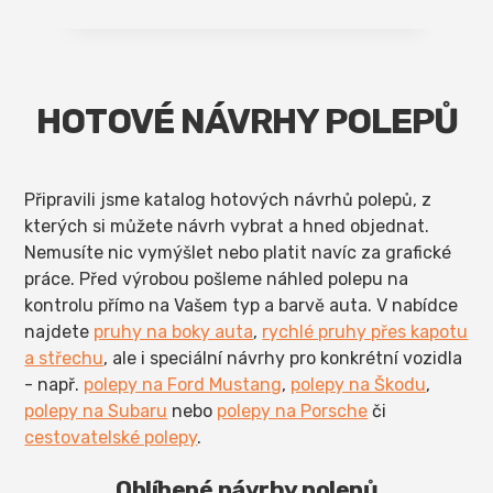
HOTOVÉ NÁVRHY POLEPŮ
Připravili jsme katalog hotových návrhů polepů, z
kterých si můžete návrh vybrat a hned objednat.
Nemusíte nic vymýšlet nebo platit navíc za grafické
práce. Před výrobou pošleme náhled polepu na
kontrolu přímo na Vašem typ a barvě auta. V nabídce
najdete
pruhy na boky auta
,
rychlé pruhy přes kapotu
a střechu
, ale i speciální návrhy pro konkrétní vozidla
- např.
polepy na Ford Mustang
,
polepy na Škodu
,
polepy na Subaru
nebo
polepy na Porsche
či
cestovatelské polepy
.
Oblíbené návrhy polepů