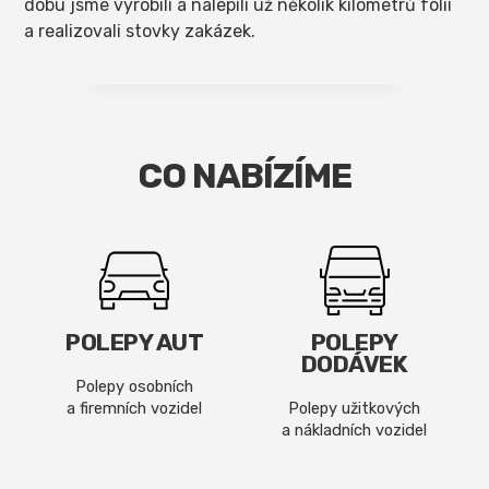
dobu jsme vyrobili a nalepili už několik kilometrů fólií
a realizovali stovky zakázek.
CO NABÍZÍME
POLEPY AUT
POLEPY
DODÁVEK
Polepy osobních
a firemních vozidel
Polepy užitkových
a nákladních vozidel