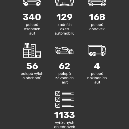
340
129
168
polepů
zadních
polepů
osobních
oken
dodávek
aut
automobilů
56
62
4
polepů výloh
polepů
polepů
a obchodů
závodních
nákladních
aut
aut
1133
vyřízených
objednávek