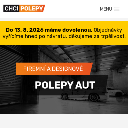
MENU
Do 13. 8. 2026 máme dovolenou.
Objednávky
vyřídíme hned po návratu, děkujeme za trpělivost.
FIREMNÍ A DESIGNOVÉ
POLEPY AUT