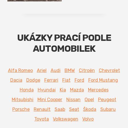
UKÁZKY PRACÍ PODLE
AUTOMOBILEK
Alfa Romeo
Ariel
Audi
BMW
Citroën
Chevrolet
Dacia
Dodge
Ferrari
Fiat
Ford
Ford Mustang
Honda
Hyundai
Kia
Mazda
Mercedes
Mitsubishi
Mini Cooper
Nissan
Opel
Peugeot
Porsche
Renault
Saab
Seat
Škoda
Subaru
Toyota
Volkswagen
Volvo