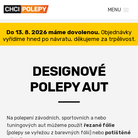
MENU
Do 13. 8. 2026 máme dovolenou.
Objednávky
vyřídíme hned po návratu, děkujeme za trpělivost.
DESIGNOVÉ
POLEPY AUT
Na polepení závodních, sportovních a nebo
tuningových aut můžeme použít
řezané fólie
(polepy se vyřežou z barevných fólii) nebo
potištěné