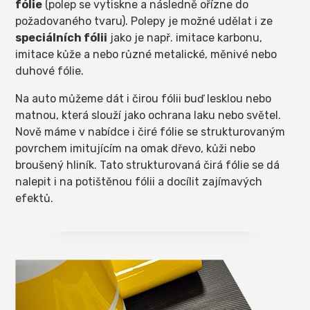
fólie
(polep se vytiskne a následně ořízne do
požadovaného tvaru). Polepy je možné udělat i ze
speciálních fólii
jako je např. imitace karbonu,
imitace kůže a nebo různé metalické, měnivé nebo
duhové fólie.
Na auto můžeme dát i čirou fólii buď lesklou nebo
matnou, která slouží jako ochrana laku nebo světel.
Nově máme v nabídce i čiré fólie se strukturovaným
povrchem imitujícím na omak dřevo, kůži nebo
broušený hliník. Tato strukturovaná čirá fólie se dá
nalepit i na potištěnou fólii a docílit zajímavých
efektů.