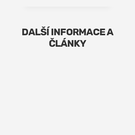
DALŠÍ INFORMACE A
ČLÁNKY
Připravili jsme pro vás několik důležitých rad jak
připravit auto na polep, jak se starat o polepený
automobil, aby nám reklama co nejdéle vydržela, ale
také jak se chovat k čerstvě nalepenému polepu, aby
se hned poškodil. Všechny rady a instrukce je
důležité si pečlivě prostudovat a hlavně se jimi řídit.
Jedině tak vydrží polep co nejdéle jako nový.
Jak připravit auto na polep
Jak pečovat o polepy
Jak se chovat k novému polepu
Instalace polepů