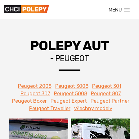
MENU
POLEPY AUT
- PEUGEOT
Peugeot 2008
Peugeot 3008
Peugeot 301
Peugeot 307
Peugeot 5008
Peugeot 807
Peugeot Boxer
Peugeot Expert
Peugeot Partner
Peugeot Traveller
všechny modely