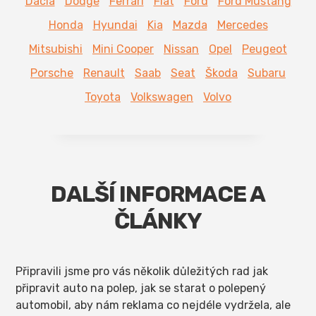
Dacia
Dodge
Ferrari
Fiat
Ford
Ford Mustang
Honda
Hyundai
Kia
Mazda
Mercedes
Mitsubishi
Mini Cooper
Nissan
Opel
Peugeot
Porsche
Renault
Saab
Seat
Škoda
Subaru
Toyota
Volkswagen
Volvo
DALŠÍ INFORMACE A
ČLÁNKY
Připravili jsme pro vás několik důležitých rad jak
připravit auto na polep, jak se starat o polepený
automobil, aby nám reklama co nejdéle vydržela, ale