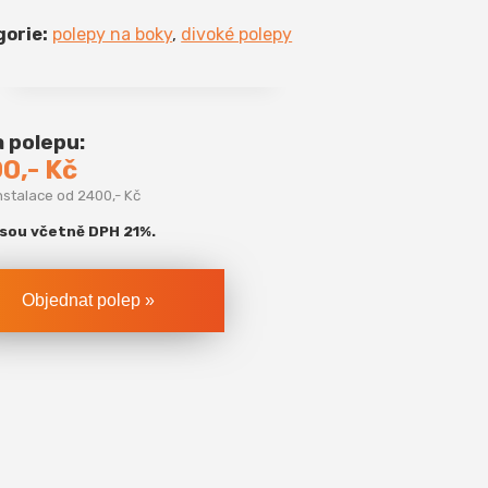
gorie:
polepy na boky
,
divoké polepy
 polepu:
0,- Kč
nstalace od 2400,- Kč
jsou včetně DPH 21%.