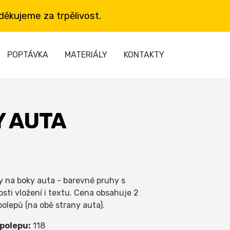
ěkujeme za trpělivost.
POPTÁVKA
MATERIÁLY
KONTAKTY
Y AUTA
y na boky auta - barevné pruhy s
sti vložení i textu. Cena obsahuje 2
polepů (na obě strany auta).
 polepu:
118