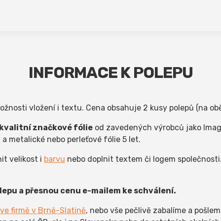
INFORMACE K POLEPU
žnosti vložení i textu. Cena obsahuje 2 kusy polepů (na obě
valitní značkové fólie
od zavedených výrobců jako Image
t a metalické nebo perleťové fólie 5 let.
t velikost i
barvu
nebo doplnit textem či logem společnosti
epu a přesnou cenu e-mailem ke schválení.
ve firmě v Brně-Slatině
, nebo vše pečlivě zabalíme a pošlem