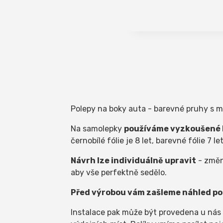
Polepy na boky auta - barevné pruhy s mo
Na samolepky
používáme vyzkoušené k
černobílé fólie je 8 let, barevné fólie 7 le
Návrh lze individuálně upravit
- změni
aby vše perfektně sedělo.
Před výrobou vám zašleme náhled pol
Instalace pak může být provedena u nás