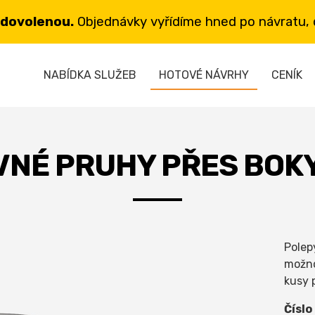
 dovolenou.
Objednávky vyřídíme hned po návratu, d
NABÍDKA SLUŽEB
HOTOVÉ NÁVRHY
CENÍK
NÉ PRUHY PŘES BOK
Polep
možno
kusy 
Číslo