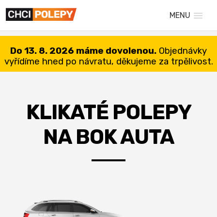
MENU
Do 13. 8. 2026 máme dovolenou.
Objednávky
vyřídíme hned po návratu, děkujeme za trpělivost.
KLIKATÉ POLEPY
NA BOK AUTA