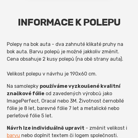
INFORMACE K POLEPU
Polepy na bok auta - dva zahnuté klikaté pruhy na
bok auta. Barvu polepů je možné jakkoliv změnit.
Cena obsahuje 2 kusy polepů (na obě strany auta).
Velikost polepu v návrhu je 190x60 cm.
Na samolepky
používáme vyzkoušené kvalitní
značkové fólie
od zavedených výrobců jako
ImagePerfect, Oracal nebo 3M. Životnost černobílé
fólie je 8 let, barevné fólie 7 let a metalické nebo
perleťové fólie 5 let.
Návrh lze individuálně upravit
- změnit velikost i
barvu
nebo doplnit textem či logem společnosti.