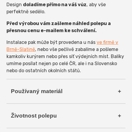
Design
doladíme přímo na váš vůz
, aby vše
perfektně sedělo.
Před výrobou vám zašleme náhled polepu a
přesnou cenu e-mailem ke schválení.
Instalace pak může být provedena u nás
ve firmě v
Brně-Slatině
, nebo vše pečlivě zabalíme a pošleme
kamkoliv kurýrem nebo přes síť výdejních míst. Balíky
umíme posílat nejen po celé ČR, ale i na Slovensko
nebo do ostatních okolních států.
Používaný materiál
Na polepy používáme
odzkoušenou kvalitní
Životnost polepu
značkovou fólii
od zavedených výrobců
(většinou používáme fólie ImagePerfect, Oracal