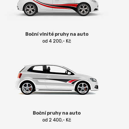
problémů. Polep můžeme vyrobit z folie s
běžným lepidlem, tu je pak možné lepit na mokro
Jak připravit auto na polep
Jak pečovat o
i na sucho nebo můžeme použít fólii s tzv.
polepy
Jak se chovat k novému polepu
kanálkovým lepidlem, díky kterému vše nalepíte
Instalace polepů
bez bublin.
Boční vlnité pruhy na auto
od 4 200,- Kč
Boční pruhy na auto
od 2 400,- Kč