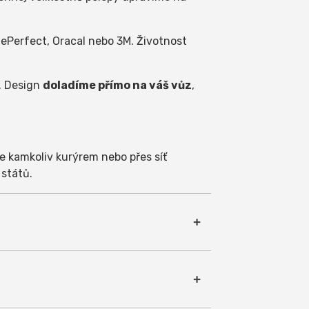
Perfect, Oracal nebo 3M. Životnost
. Design
doladíme přímo na váš vůz
,
e kamkoliv kurýrem nebo přes síť
 států.
používáme fólie ImagePerfect, Oracal
ou kvalitní :-) Polepy jsou odolné
. Lepidlo samolepky nijak nepoškodí