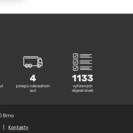
4
1133
ut
polepů nákladních
vyřízených
aut
objednávek
0 Brno
|
Kontakty