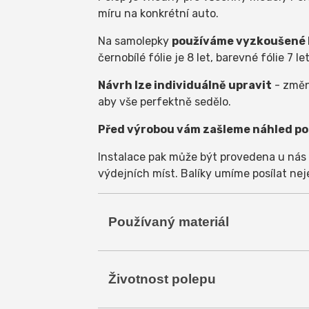
míru na konkrétní auto.
Na samolepky
používáme vyzkoušené k
černobílé fólie je 8 let, barevné fólie 7 le
Návrh lze individuálně upravit
- změni
aby vše perfektně sedělo.
Před výrobou vám zašleme náhled pol
Instalace pak může být provedena u nás
výdejních míst. Balíky umíme posílat nej
Používaný materiál
Na polepy používáme
odzkoušenou kv
Životnost polepu
nebo 3M). Nepoužíváme žádné pochybné 
vůči vodě a UV záření. S polepeným 