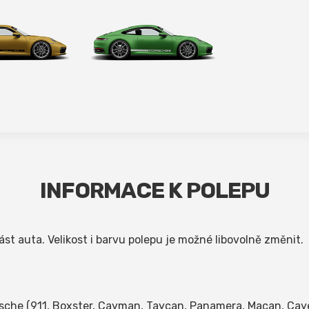
INFORMACE K POLEPU
t auta. Velikost i barvu polepu je možné libovolně změnit.
sche (911, Boxster, Cayman, Taycan, Panamera, Macan, Cay