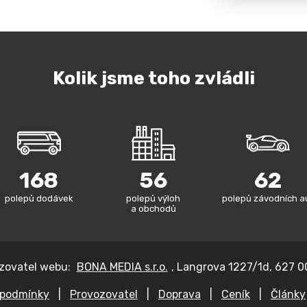
Kolik jsme toho zvládli
168
56
62
polepů dodávek
polepů výloh
polepů závodních a
a obchodů
zovatel webu:
BONA MEDIA s.r.o.
, Langrova 1227/1d, 627 0
 podmínky
|
Provozovatel
|
Doprava
|
Ceník
|
Články