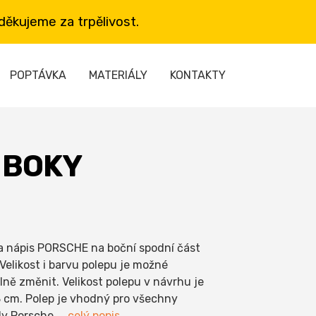
ěkujeme za trpělivost.
POPTÁVKA
MATERIÁLY
KONTAKTY
 BOKY
a nápis PORSCHE na boční spodní část
 Velikost i barvu polepu je možné
olně změnit. Velikost polepu v návrhu je
 cm. Polep je vhodný pro všechny
ly Porsche
... celý popis