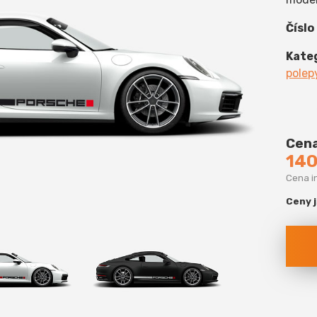
Číslo
Kate
polep
Cena
140
Cena i
Ceny 