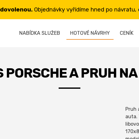
 dovolenou.
Objednávky vyřídíme hned po návratu, d
NABÍDKA SLUŽEB
HOTOVÉ NÁVRHY
CENÍK
S PORSCHE A PRUH NA
Pruh 
auta.
libov
170x8
mode