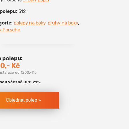
 polepu:
512
gorie:
polepy na boky
,
pruhy na boky
,
y Porsche
 polepu:
0,- Kč
nstalace od 1200,- Kč
jsou včetně DPH 21%.