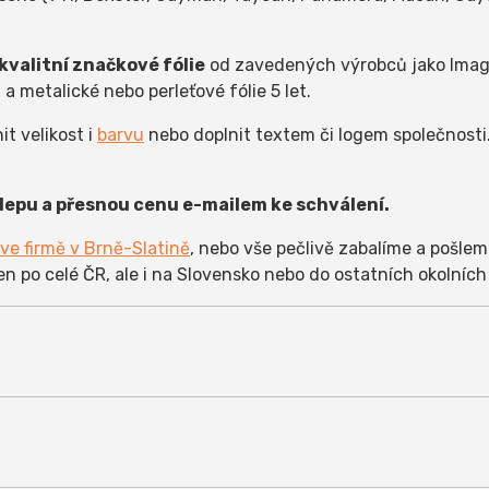
valitní značkové fólie
od zavedených výrobců jako Image
t a metalické nebo perleťové fólie 5 let.
t velikost i
barvu
nebo doplnit textem či logem společnosti
epu a přesnou cenu e-mailem ke schválení.
ve firmě v Brně-Slatině
, nebo vše pečlivě zabalíme a pošlem
en po celé ČR, ale i na Slovensko nebo do ostatních okolních
alitní značkovou fólii
od zavedených výrobců (většinou 
fólie od neověřených výrobců - naše polepy prostě drží a js
autem můžete jezdit do myčky a umývat ho běžným způsobem