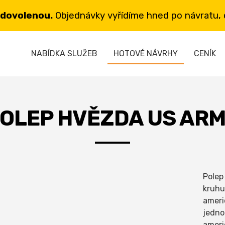
 dovolenou.
Objednávky vyřídíme hned po návratu, d
NABÍDKA SLUŽEB
HOTOVÉ NÁVRHY
CENÍK
OLEP HVĚZDA US AR
Polep
kruhu
ameri
jedno
ameri