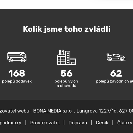
Kolik jsme toho zvládli
168
56
62
polepů dodávek
polepů výloh
polepů závodních a
a obchodů
zovatel webu:
BONA MEDIA s.r.o.
, Langrova 1227/1d, 627 0
 podmínky
|
Provozovatel
|
Doprava
|
Ceník
|
Články