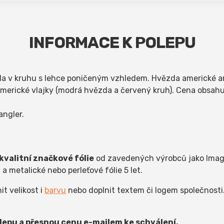
INFORMACE K POLEPU
da v kruhu s lehce poničeným vzhledem. Hvězda americké a
erické vlajky (modrá hvězda a červený kruh). Cena obsahuj
angler.
valitní značkové fólie
od zavedených výrobců jako Image
t a metalické nebo perleťové fólie 5 let.
t velikost i
barvu
nebo doplnit textem či logem společnosti
epu a přesnou cenu e-mailem ke schválení.