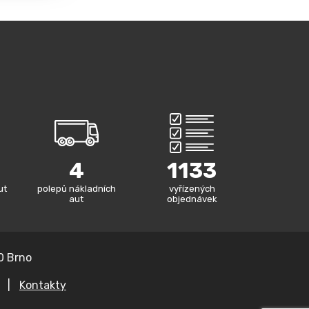
4
1133
ut
polepů nákladních
vyřízených
aut
objednávek
0 Brno
|
Kontakty