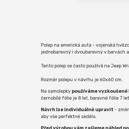
Polep na americká auta - vojenská hvěz
jednobarevný i dvoubarevný v barvách am
Tento polep se často používá na Jeep Wr
Rozměr polepu v návrhu je 60x60 cm.
Na samolepky
používáme vyzkoušené k
černobílé fólie je 8 let, barevné fólie 7 le
Návrh lze individuálně upravit
- změni
aby vše perfektně sedělo.
Před výrobou vám zašleme náhled pol