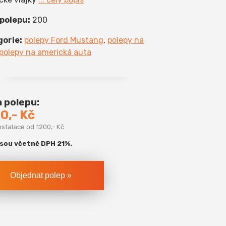
 polepu:
200
gorie:
polepy Ford Mustang
,
polepy na
polepy na americká auta
 polepu:
0,- Kč
nstalace od 1200,- Kč
jsou včetně DPH 21%.