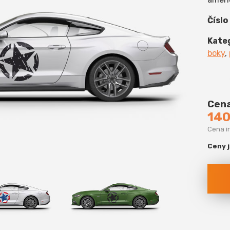
Číslo
Kate
boky
,
Cena
140
Cena i
Ceny 