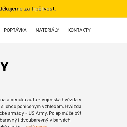
ěkujeme za trpělivost.
POPTÁVKA
MATERIÁLY
KONTAKTY
MY
 na americká auta - vojenská hvězda v
 s lehce poničeným vzhledem. Hvězda
cké armády - US Army. Polep může být
barevný i dvoubarevný v barvách
cké vlajky
... celý popis