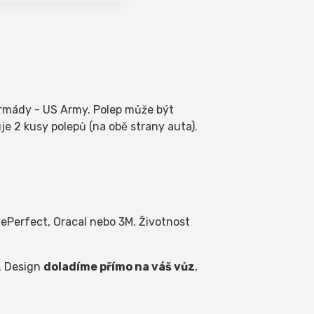
rmády - US Army. Polep může být
e 2 kusy polepů (na obě strany auta).
Perfect, Oracal nebo 3M. Životnost
. Design
doladíme přímo na váš vůz
,