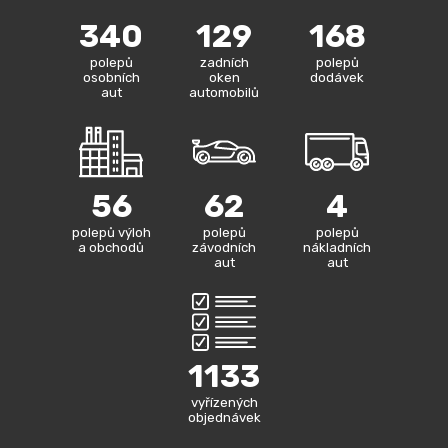
340
129
168
polepů
zadních
polepů
osobních
oken
dodávek
aut
automobilů
56
62
4
polepů výloh
polepů
polepů
a obchodů
závodních
nákladních
aut
aut
1133
vyřízených
objednávek