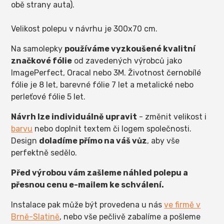
obě strany auta).
Velikost polepu v návrhu je 300x70 cm.
Na samolepky
používáme vyzkoušené kvalitní
značkové fólie
od zavedených výrobců jako
ImagePerfect, Oracal nebo 3M. Životnost černobílé
fólie je 8 let, barevné fólie 7 let a metalické nebo
perleťové fólie 5 let.
Návrh lze individuálně upravit
- změnit velikost i
barvu
nebo doplnit textem či logem společnosti.
Design
doladíme přímo na váš vůz
, aby vše
perfektně sedělo.
Před výrobou vám zašleme náhled polepu a
přesnou cenu e-mailem ke schválení.
Instalace pak může být provedena u nás
ve firmě v
Brně-Slatině
, nebo vše pečlivě zabalíme a pošleme