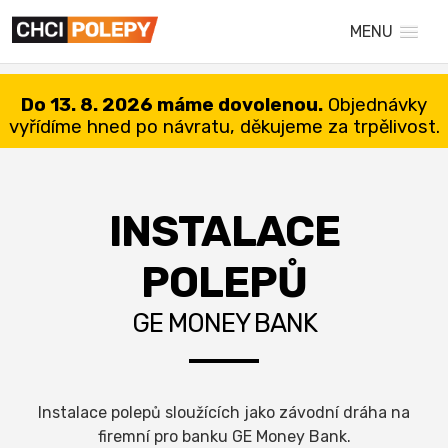
MENU
Do 13. 8. 2026 máme dovolenou.
Objednávky
vyřídíme hned po návratu, děkujeme za trpělivost.
INSTALACE
POLEPŮ
GE MONEY BANK
Instalace polepů sloužících jako závodní dráha na
firemní pro banku GE Money Bank.