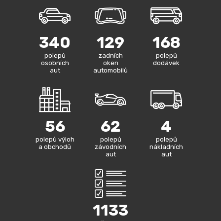
340
129
168
polepů
zadních
polepů
osobních
oken
dodávek
aut
automobilů
56
62
4
polepů výloh
polepů
polepů
a obchodů
závodních
nákladních
aut
aut
1133