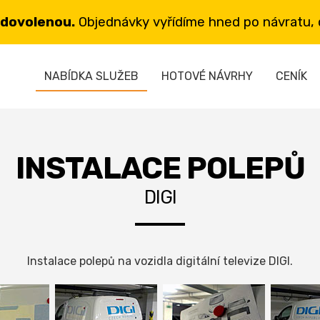
 dovolenou.
Objednávky vyřídíme hned po návratu, d
NABÍDKA SLUŽEB
HOTOVÉ NÁVRHY
CENÍK
INSTALACE POLEPŮ
DIGI
Instalace polepů na vozidla digitální televize DIGI.