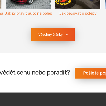
na
Jak připravit auto na polep
Jak pečovat o polepy
Všechny články
vědět cenu nebo poradit?
Pošlete po